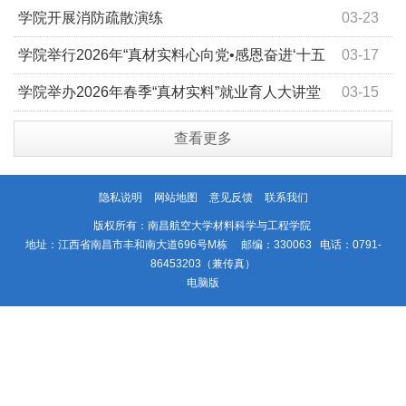
学院开展消防疏散演练
03-23
学院举行2026年“真材实料心向党•感恩奋进‘十五
03-17
五’”春季开学升旗仪式
学院举办2026年春季“真材实料”就业育人大讲堂
03-15
查看更多
隐私说明
网站地图
意见反馈
联系我们
版权所有：南昌航空大学材料科学与工程学院
地址：江西省南昌市丰和南大道696号M栋 邮编：330063 电话：0791-
86453203（兼传真）
电脑版