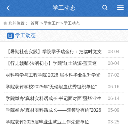
学工动态
您的位置：
首页
>
学生工作
>
学工动态
学工动态
【暑期社会实践】学院学子瑞金行：把临时党支
08-04
部建在社会实践最前沿
【行走赣鄱·法润初心】学院“红土法源·蓝天逐
08-04
梦”实践团赴瑞金开展暑期大思政实践活动
材料科学与工程学院 2026 届本科毕业生升学光
07-02
荣榜
学院获评学校2025年“无偿献血优秀组织单位”
06-16
学院举办“真材实料话成长-书记面对面”暨毕业生
06-14
骨干座谈会
学院举办“真材实料话成长——院领导有约”2026
05-09
年上半年期中座谈会
学院获评2025届毕业生就业工作先进单位
03-25