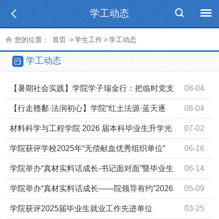
学工动态
您的位置：
首页
>
学生工作
>
学工动态
学工动态
【暑期社会实践】学院学子瑞金行：把临时党支
08-04
部建在社会实践最前沿
【行走赣鄱·法润初心】学院“红土法源·蓝天逐
08-04
梦”实践团赴瑞金开展暑期大思政实践活动
材料科学与工程学院 2026 届本科毕业生升学光
07-02
荣榜
学院获评学校2025年“无偿献血优秀组织单位”
06-16
学院举办“真材实料话成长-书记面对面”暨毕业生
06-14
骨干座谈会
学院举办“真材实料话成长——院领导有约”2026
05-09
年上半年期中座谈会
学院获评2025届毕业生就业工作先进单位
03-25