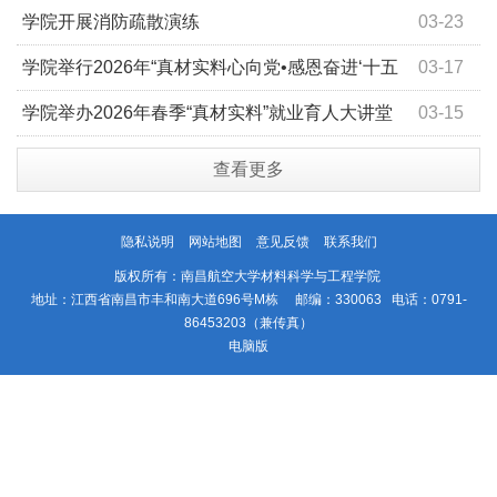
学院开展消防疏散演练
03-23
学院举行2026年“真材实料心向党•感恩奋进‘十五
03-17
五’”春季开学升旗仪式
学院举办2026年春季“真材实料”就业育人大讲堂
03-15
查看更多
隐私说明
网站地图
意见反馈
联系我们
版权所有：南昌航空大学材料科学与工程学院
地址：江西省南昌市丰和南大道696号M栋 邮编：330063 电话：0791-
86453203（兼传真）
电脑版