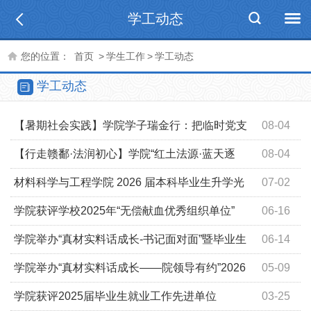
学工动态
您的位置：
首页
>
学生工作
>
学工动态
学工动态
【暑期社会实践】学院学子瑞金行：把临时党支
08-04
部建在社会实践最前沿
【行走赣鄱·法润初心】学院“红土法源·蓝天逐
08-04
梦”实践团赴瑞金开展暑期大思政实践活动
材料科学与工程学院 2026 届本科毕业生升学光
07-02
荣榜
学院获评学校2025年“无偿献血优秀组织单位”
06-16
学院举办“真材实料话成长-书记面对面”暨毕业生
06-14
骨干座谈会
学院举办“真材实料话成长——院领导有约”2026
05-09
年上半年期中座谈会
学院获评2025届毕业生就业工作先进单位
03-25