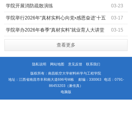
学院开展消防疏散演练
03-23
学院举行2026年“真材实料心向党•感恩奋进‘十五
03-17
五’”春季开学升旗仪式
学院举办2026年春季“真材实料”就业育人大讲堂
03-15
查看更多
隐私说明
网站地图
意见反馈
联系我们
版权所有：南昌航空大学材料科学与工程学院
地址：江西省南昌市丰和南大道696号M栋 邮编：330063 电话：0791-
86453203（兼传真）
电脑版