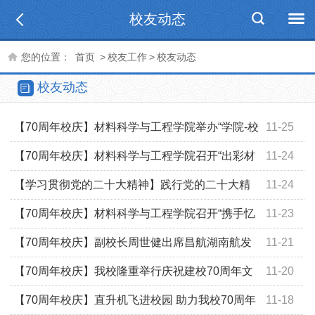
校友动态
您的位置：
首页
>
校友工作
>
校友动态
校友动态
【70周年校庆】材料科学与工程学院举办“学院-校
11-25
友产学研”论坛
【70周年校庆】材料科学与工程学院召开“出彩材
11-24
料人”成长导航报告会
【学习贯彻党的二十大精神】践行党的二十大精
11-24
神，喜迎学校七十周年校庆，展现金防校友风采 ——腐蚀
【70周年校庆】材料科学与工程学院召开“携手忆
11-23
与防护系建设校友文化墙纪实
往昔 共叙材料情” 校友座谈会
【70周年校庆】副校长周世健出席昌航湖南航发
11-21
校友会捐赠活动
【70周年校庆】我校隆重举行庆祝建校70周年文
11-20
艺晚会
【70周年校庆】直升机飞进校园 助力我校70周年
11-18