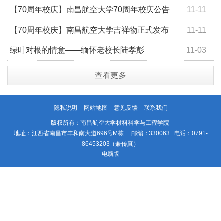
校庆
【70周年校庆】南昌航空大学70周年校庆公告
11-11
（第4号）
【70周年校庆】南昌航空大学吉祥物正式发布
11-11
绿叶对根的情意——缅怀老校长陆孝彭
11-03
查看更多
隐私说明
网站地图
意见反馈
联系我们
版权所有：南昌航空大学材料科学与工程学院
地址：江西省南昌市丰和南大道696号M栋 邮编：330063 电话：0791-
86453203（兼传真）
电脑版