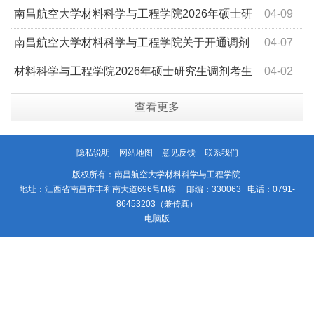
剂考生复试成绩及待录取名单
南昌航空大学材料科学与工程学院2026年硕士研
04-09
究生招生调剂考生复试名单公布
南昌航空大学材料科学与工程学院关于开通调剂
04-07
系统相关信息的通告
材料科学与工程学院2026年硕士研究生调剂考生
04-02
复试工作实施细则
查看更多
隐私说明
网站地图
意见反馈
联系我们
版权所有：南昌航空大学材料科学与工程学院
地址：江西省南昌市丰和南大道696号M栋 邮编：330063 电话：0791-
86453203（兼传真）
电脑版