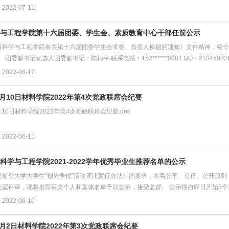
022-07-11
与工程学院第十六届团委、学生会、素质教育中心干部任前公示
料科学与工程学院有关第十六届团委学生会常委、负责人换届的通知》文件精神，经个
 团委副书记候选人团委副书记：陈柯宇 联系电话：152******8081 QQ：21045082
022-06-17
年6月10日材料学院2022年第4次党政联席会纪要
6月10日材料学院2022年第4次党政联席会纪要.doc
022-06-11
科学与工程学院2021-2022学年优秀毕业生推荐名单的公示
昌航空大学大学生“创先争优”活动评比暂行办法》的要求，本着公平、公正、公开原
室评审，现将推荐获奖个人和集体名单予以公示，接受监督。 公示期自即日开始5个工作日，
022-06-10
年6月2日材料学院2022年第3次党政联席会纪要