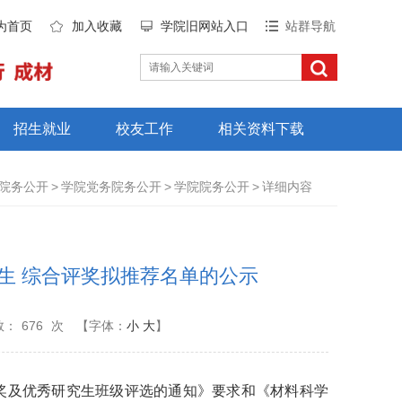
为首页
加入收藏
学院旧网站入口
站群导航
招生就业
校友工作
相关资料下载
院务公开
>
学院党务院务公开
>
学院院务公开
>
详细内容
研究生 综合评奖拟推荐名单的公示
数：
676
次
【字体：
小
大
】
奖及优秀研究生班级评选的通知》要求和《材料科学