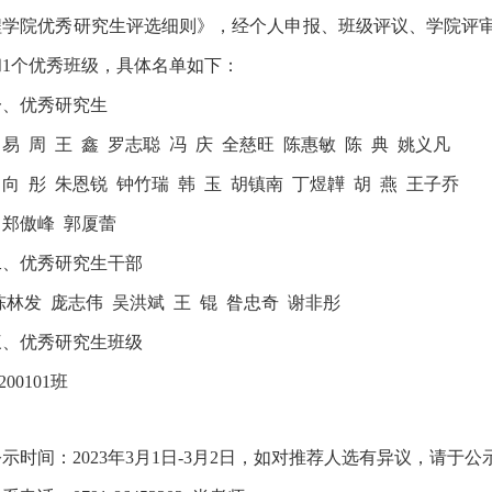
程学院优秀研究生评选细则》，经个人申报、班级评议、学院评
和
1
个优秀班级，具体名单如下：
一、优秀研究生
易
周
王
鑫
罗志聪
冯
庆
全慈旺
陈惠敏
陈
典
姚义凡
向
彤
朱恩锐
钟竹瑞
韩
玉
胡镇南
丁煜韡
胡
燕
王子乔
郑傲峰
郭厦蕾
二、优秀研究生干部
陈林发
庞志伟
吴洪斌
王
锟
昝忠奇
谢非彤
三、优秀研究生班级
00101
班
公示时间：
2023
年
3
月
1
日
-3
月
2
日，如对推荐人选有异议，请于公