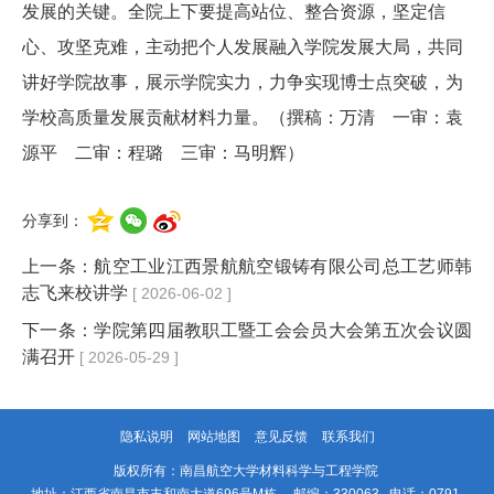
发展的关键。全院
上下
要提高站位、整合资源，坚定信
心、攻坚克难，主动把个人发展融入学院发展大局，共同
讲好学院故事，展示学院实力
，
力争实现博士点突破，为
学校高质量发展贡献材料力量。（撰稿：
万清
一审：袁
源平 二审：程璐 三审：马明辉）
分享到：
上一条：
航空工业江西景航航空锻铸有限公司总工艺师韩
志飞来校讲学
[ 2026-06-02 ]
下一条：
学院第四届教职工暨工会会员大会第五次会议圆
满召开
[ 2026-05-29 ]
隐私说明
网站地图
意见反馈
联系我们
版权所有：南昌航空大学材料科学与工程学院