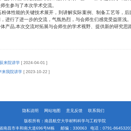
关师生参与了本次学术交流。
高粉体性能的关键技术展开，到讲解实际案例、制备工艺等，后
问，进行了进一步的交流，气氛热烈，与会师生们感觉受益匪浅
体产品,本次交流对拓展与会师生的学术视野、提供新的研究思
荻来院讲学
[ 2024-04-01 ]
声来我院讲学
[ 2023-10-22 ]
隐私说明
网站地图
意见反馈
联系我们
版权所有：南昌航空大学材料科学与工程学院
南昌市丰和南大道696号M栋 邮编：330063 电话：0791-864532