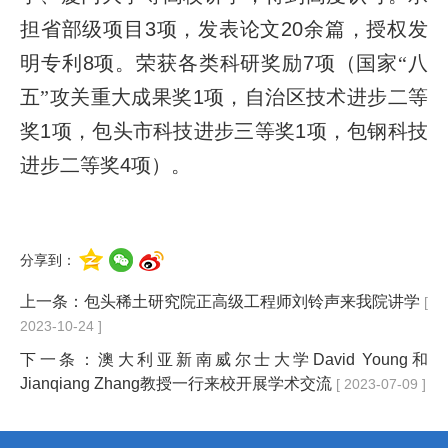
担省部级项目
3
项，发表论文
20
余篇，授权发
明专利
8
项。荣获各类科研奖励
7
项（国家“八
五”攻关重大成果奖
1
项，自治区技术进步二等
奖
1
项，包头市科技进步三等奖
1
项，包钢科技
进步二等奖
4
项）。
分享到：
上一条：
包头稀土研究院正高级工程师刘铃声来我院讲学
[
2023-10-24 ]
下一条：
澳大利亚新南威尔士大学David Young和
Jianqiang Zhang教授一行来校开展学术交流
[ 2023-07-09 ]