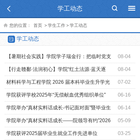
学工动态
您的位置：
首页
>
学生工作
>
学工动态
学工动态
【暑期社会实践】学院学子瑞金行：把临时党支
08-04
部建在社会实践最前沿
【行走赣鄱·法润初心】学院“红土法源·蓝天逐
08-04
梦”实践团赴瑞金开展暑期大思政实践活动
材料科学与工程学院 2026 届本科毕业生升学光
07-02
荣榜
学院获评学校2025年“无偿献血优秀组织单位”
06-16
学院举办“真材实料话成长-书记面对面”暨毕业生
06-14
骨干座谈会
学院举办“真材实料话成长——院领导有约”2026
05-09
年上半年期中座谈会
学院获评2025届毕业生就业工作先进单位
03-25