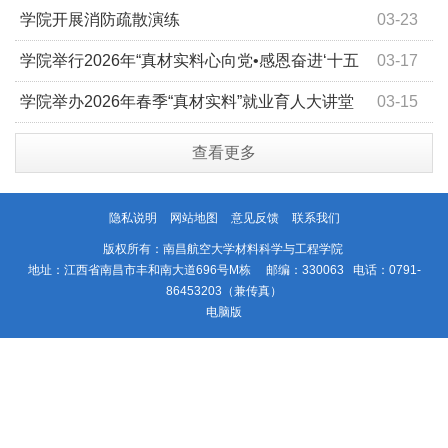
学院开展消防疏散演练
03-23
学院举行2026年“真材实料心向党•感恩奋进‘十五
03-17
五’”春季开学升旗仪式
学院举办2026年春季“真材实料”就业育人大讲堂
03-15
查看更多
隐私说明
网站地图
意见反馈
联系我们
版权所有：南昌航空大学材料科学与工程学院
地址：江西省南昌市丰和南大道696号M栋 邮编：330063 电话：0791-
86453203（兼传真）
电脑版