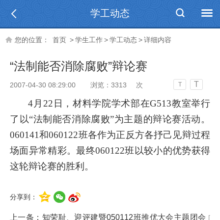
学工动态
您的位置：
首页
>
学生工作
>
学工动态
>
详细内容
“法制能否消除腐败”辩论赛
T
2007-04-30 08:29:00
浏览：
3313
次
T
4
月
22
日
，材料学院学术部在
G513
教室举行
了以“法制能否消除腐败”为主题的辩论赛活动。
060141
和
060122
班各作为正反方各抒己见辩过程
场面异常精彩。最终
060122
班以较小的优势获得
这轮辩论赛的胜利。
分享到：
上一条：
知荣耻、迎评建暨050112班推优大会主题团会
[