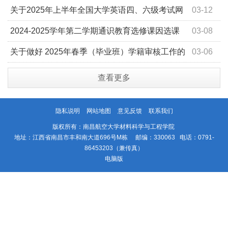
关于2025年上半年全国大学英语四、六级考试网
03-12
上报名的通知
2024-2025学年第二学期通识教育选修课因选课
03-08
人数不足取消开课的课程明细表
关于做好 2025年春季（毕业班）学籍审核工作的
03-06
通知
查看更多
隐私说明
网站地图
意见反馈
联系我们
版权所有：南昌航空大学材料科学与工程学院
地址：江西省南昌市丰和南大道696号M栋 邮编：330063 电话：0791-
86453203（兼传真）
电脑版