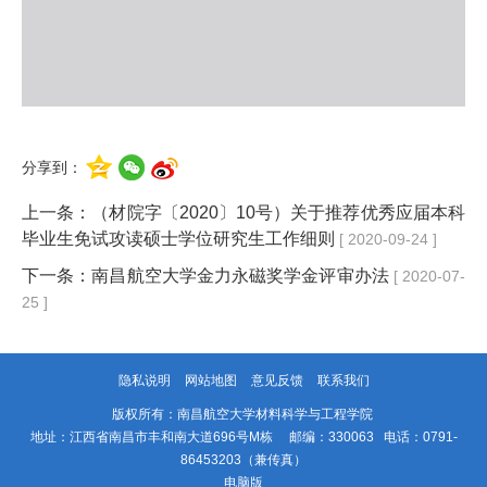
分享到：
上一条：
（材院字〔2020〕10号）关于推荐优秀应届本科
毕业生免试攻读硕士学位研究生工作细则
[ 2020-09-24 ]
下一条：
南昌航空大学金力永磁奖学金评审办法
[ 2020-07-
25 ]
隐私说明
网站地图
意见反馈
联系我们
版权所有：南昌航空大学材料科学与工程学院
地址：江西省南昌市丰和南大道696号M栋 邮编：330063 电话：0791-
86453203（兼传真）
电脑版