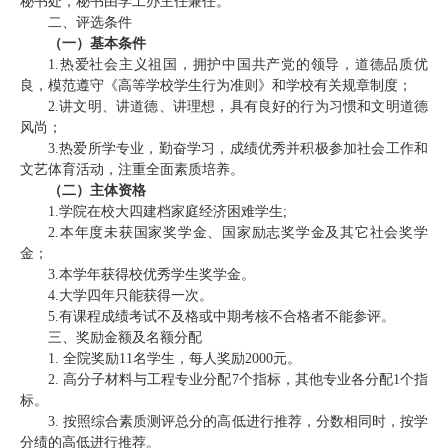
秘书处，秘书由学工办主任兼任。
二、评选条件
（一）基本条件
1.热爱社会主义祖国，拥护中国共产党的领导，道德品质优
良，模范遵守《高等学校学生行为准则》和学校有关规章制度；
2.讲文明、讲道德、讲理想，具有良好的行为习惯和文明道德
风尚；
3.热爱所学专业，勤奋学习，成绩优秀并积极参加社会工作和
文艺体育活动，注重全面素质培养。
（二）主体资格
1.学院在校
大四建档家庭经济困难学
生
;
2.本年度未获国家奖学金、国家励志奖学金及其它社会奖学
金；
3.
本学年获得校优秀学生奖学金
。
4.大学四年只能获得一次。
5.
有课程成绩考试不及格或中期考核不合格者
不能参评。
三、奖励金额及名额分配
1.
全院奖励
11
名学生，每人奖励
2000元。
2.
高分子材料与工程专业分配
7个指标，其他专业各分配1个指
标
。
3. 按照综合
素质
测评
总分的
高低进行推荐
，分数相同时，按
学
分绩的
高低进行推荐
。