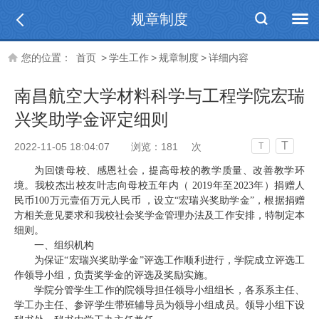
规章制度
您的位置：
首页
>
学生工作
>
规章制度
>
详细内容
南昌航空大学材料科学与工程学院宏瑞
兴奖助学金评定细则
T
2022-11-05 18:04:07
浏览：
181
次
T
为回馈母校、感恩社会，提高母校的教学质量、改善教学环
境。我校杰出校友叶志向母校五年内（
2019年至2023年）捐赠人
民币100万元壹佰万元人民币 ，设立“宏瑞兴奖
助
学金
”，
根据捐赠
方相关意见要求和我校
社会奖学金管理办法
及
工作安排，特制定本
细则。
一、组织机构
为保证
“
宏瑞兴奖助学金
”评选工作顺利进行，学院成立评选工
作领导小组，负责奖学金的评选及奖励实施。
学院分管学生工作的院领导担任领导小组组长，
各系系主任、
学工办主任、参评学生带班辅导员
为
领导小组成员。领导小组下设