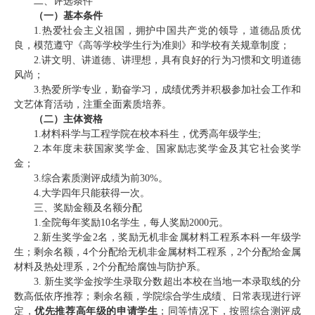
二、评选条件
（一）基本条件
1.热爱社会主义祖国，拥护中国共产党的领导，道德品质优
良，模范遵守《高等学校学生行为准则》和学校有关规章制度；
2.讲文明、讲道德、讲理想，具有良好的行为习惯和文明道德
风尚；
3.热爱所学专业，勤奋学习，成绩优秀并积极参加社会工作和
文艺体育活动，注重全面素质培养。
（二）主体资格
1.材料科学与工程学院在校本科生
，优秀高年级学生
;
2.本年度未获国家奖学金、国家励志奖学金及其它社会奖学
金；
3.综合素质测评成绩为前30%。
4.大学四年只能获得一次。
三、奖励金额及名额分配
1.全院每年奖励10名学生，每人奖励2000元。
2.新生奖学金2名，奖励无机非金属材料工程系本科一年级学
生；剩余名额，4个分配给无机非金属材料
工程
系，
2
个分配给
金属
材料及热处理系，
2个分配给腐蚀与防护系
。
3. 新生奖学金按学生录取分数超出本校在当地
一本
录取线的分
数高低依序推荐；剩余名额，学院综合学生成绩、日常表现进行评
定，
优先推荐高年级的申请学生
；同等情况下，按照综合测评成