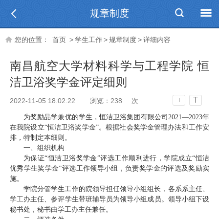
规章制度
您的位置：
首页
>
学生工作
>
规章制度
>
详细内容
南昌航空大学材料科学与工程学院 恒
洁卫浴奖学金评定细则
T
2022-11-05 18:02:22
浏览：
238
次
T
为奖励品学兼优的学生，恒洁卫浴集团有限公司
2021—2023年
在我院设立“恒洁
卫浴
奖学金
”。根据社会奖学金管理办法和工作安
排，特制定本细则。
一、组织机构
为保证
“恒洁
卫浴
奖学金
”评选工作顺利进行，学院成立“恒洁
优秀学生奖学金”评选工作领导小组，负责奖学金的评选及奖励实
施。
学院分管学生工作的院领导担任领导小组组长，
各系系主任、
学工办主任、参评学生带班辅导员
为
领导小组成员。领导小组下设
秘书处，秘书由学工办主任兼任。