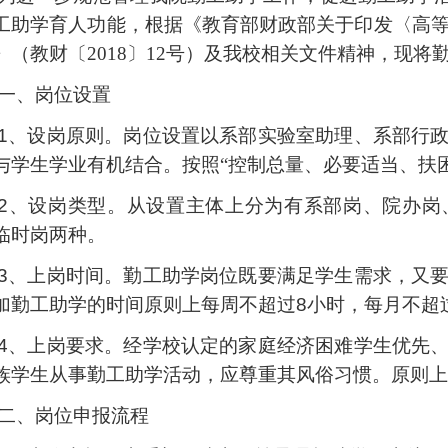
工助学育人功能，根据《教育部财政部关于印发〈高
》（教财〔2018〕12号）及我校相关文件精神，
现将
一、岗位设置
1、设岗原则。岗位设置以
系部实验室
助理、
系部
行
与学生学业有机结合。按照
“控制总量、必要适当、扶
2、设岗类型。从设置主体上分为有
系部
岗、
院办
岗
临时岗两种。
3、上岗时间。勤工助学岗位既要满足学生需求，又
加勤工助学的时间原则上每周不超过8小时，每月不超过
4、上岗要求。经
学校
认定的家庭经济困难学生优先
族学生从事勤工助学活动，应尊重其风俗习惯。原则上
二、
岗位申报
流程