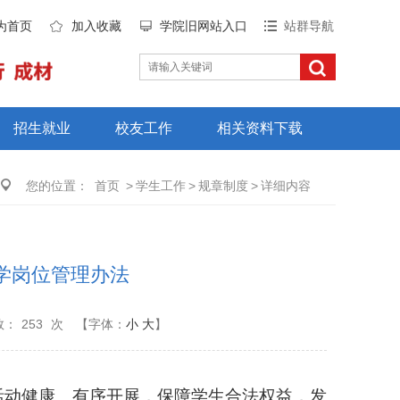
为首页
加入收藏
学院旧网站入口
站群导航
招生就业
校友工作
相关资料下载
您的位置：
首页
>
学生工作
>
规章制度
>
详细内容
学岗位管理办法
数：
253
次
【字体：
小
大
】
活动健康、有序开展，保障学生合法权益，发