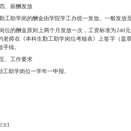
四、薪酬发放
勤工助学岗的酬金由
学院学工办
统一发放。一般发放
岗
位
的酬金原则上两个月发放一次，工资标准为
240
的老师在
《本科生勤工助学岗位考核表》
上签字（盖
放手续。
五、
工作要求
勤工助学岗位一学年一申报
。
正文】