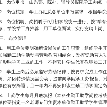
1、岗位申报。
由系部、院办、辅导员
报
院
学工
办
统一
2、岗位核定。学工
办
汇总各单位申报需求，根据
学院
3、岗位招聘。岗招聘于9月初
学院
统一进行。按
“学
荐，学院学工办
推荐、用工单位面试，实行竞聘上岗。
三、岗位管理
1、用工单位要明确所设岗位的工作职责，组织学生
加强勤工助学活动与劳动教育相结合，发挥资助育人
和影响学习主业的工作。不得安排学生代替教职员工开
2、学生上岗后必须遵守劳动纪律，按要求完成工作
聘。如因特殊情况需变动，提前向
学院学工办
报备。
单位有权辞退，且一年内不再安排该生勤工助学固定岗
3、上岗学生每月月底填报《本科生勤工助学岗位考
单位要指定一名老师专门负责本单位勤工助学学生管理