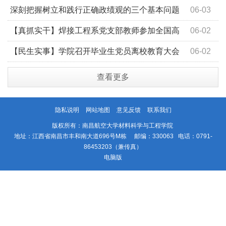
材料学院院长论坛
深刻把握树立和践行正确政绩观的三个基本问题
06-03
【真抓实干】焊接工程系党支部教师参加全国高
06-02
校焊接专业党支部书记“双带头”能力提升论坛—深化党建
【民生实事】学院召开毕业生党员离校教育大会
06-02
与业务融合
查看更多
隐私说明
网站地图
意见反馈
联系我们
版权所有：南昌航空大学材料科学与工程学院
地址：江西省南昌市丰和南大道696号M栋 邮编：330063 电话：0791-
86453203（兼传真）
电脑版