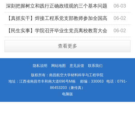
材料学院院长论坛
深刻把握树立和践行正确政绩观的三个基本问题
06-03
【真抓实干】焊接工程系党支部教师参加全国高
06-02
校焊接专业党支部书记“双带头”能力提升论坛—深化党建
【民生实事】学院召开毕业生党员离校教育大会
06-02
与业务融合
查看更多
隐私说明
网站地图
意见反馈
联系我们
版权所有：南昌航空大学材料科学与工程学院
地址：江西省南昌市丰和南大道696号M栋 邮编：330063 电话：0791-
86453203（兼传真）
电脑版