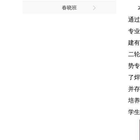
春晓班
通过
专
建有
二轮
势
了焊
并
培养
学生