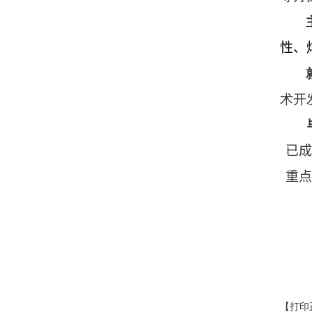
性、
术开
已成
重点
【打印