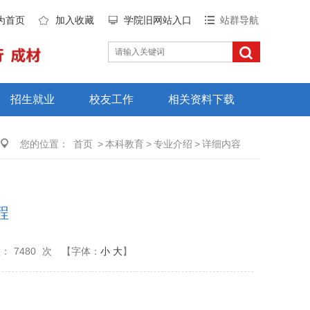
为首页
加入收藏
学院旧网站入口
站群导航
招生就业
校友工作
相关资料下载
您的位置：
首页
>
本科教育
>
专业介绍
>
详细内容
程
数：
7480
次
【字体：
小
大
】