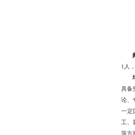
1人
具备
论、
一定
工、
等方